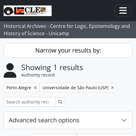
Skip to main content
Togg
Historical Archives - Centre for Logic, Epistemology and
History of Science - Unicamp
Narrow your results by:
Showing 1 results
Authority record
Remove filter:
Remove filter:
Porto Alegre
Universidade de São Paulo (USP)
Search
Advanced search options