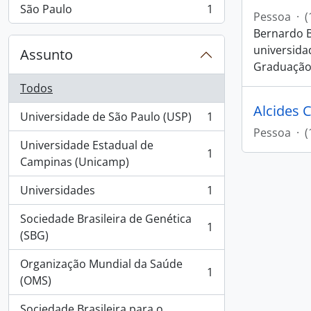
São Paulo
1
, 1 resultados
Pessoa
·
(
Bernardo B
universida
Assunto
Graduação
Todos
Alcides 
Universidade de São Paulo (USP)
1
, 1 resultados
Pessoa
·
(
Universidade Estadual de
1
, 1 resultados
Campinas (Unicamp)
Universidades
1
, 1 resultados
Sociedade Brasileira de Genética
1
, 1 resultados
(SBG)
Organização Mundial da Saúde
1
, 1 resultados
(OMS)
Sociedade Brasileira para o