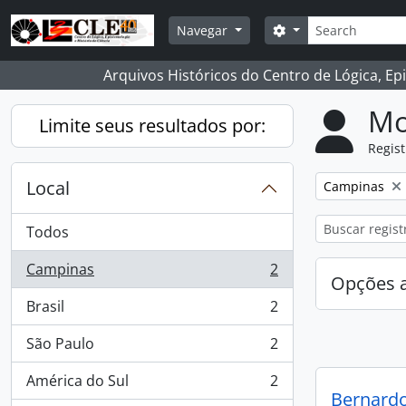
Skip to main content
Buscar
Opções de busca
Navegar
Arquivos Históricos do Centro de Lógica, Ep
Mo
Limite seus resultados por:
Regist
Local
Remover filtro
Campinas
Todos
Campinas
2
, 2 resultados
Opções 
Brasil
2
, 2 resultados
São Paulo
2
, 2 resultados
América do Sul
2
, 2 resultados
Bernard