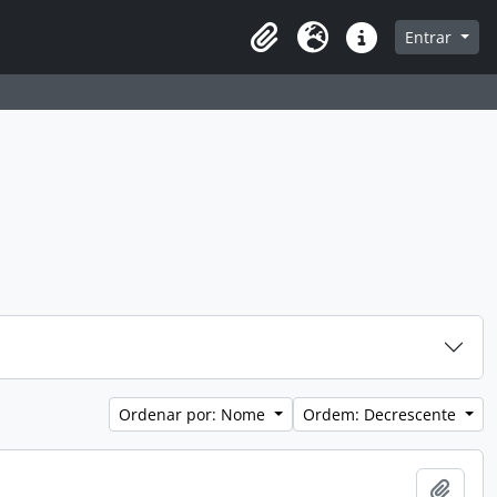
a de navegação
Entrar
Clipboard
Idioma
Atalhos
Ordenar por: Nome
Ordem: Decrescente
Adici