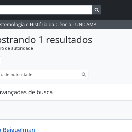
Busque na págin
istemologia e História da Ciência - UNICAMP
strando 1 resultados
ro de autoridade
:
Buscar
avançadas de busca
o Beiguelman