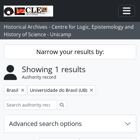
Skip to main content
Togg
Historical Archives - Centre for Logic, Epistemology and
History of Science - Unicamp
Narrow your results by:
Showing 1 results
Authority record
Remove filter:
Remove filter:
Brasil
Universidade do Brasil (UB)
Search
Advanced search options