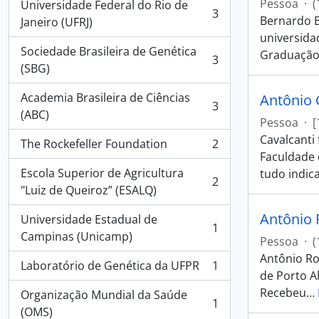
Pessoa
·
(
Universidade Federal do Rio de
3
Bernardo B
, 3 resultados
Janeiro (UFRJ)
universida
Sociedade Brasileira de Genética
Graduação
3
, 3 resultados
(SBG)
Academia Brasileira de Ciências
Antônio 
3
, 3 resultados
(ABC)
Pessoa
·
[
Cavalcanti
The Rockefeller Foundation
2
, 2 resultados
Faculdade 
Escola Superior de Agricultura
tudo indica
2
, 2 resultados
"Luiz de Queiroz” (ESALQ)
Antônio 
Universidade Estadual de
1
, 1 resultados
Campinas (Unicamp)
Pessoa
·
(
Antônio Ro
Laboratório de Genética da UFPR
1
, 1 resultados
de Porto Al
Recebeu
…
Organização Mundial da Saúde
1
, 1 resultados
(OMS)