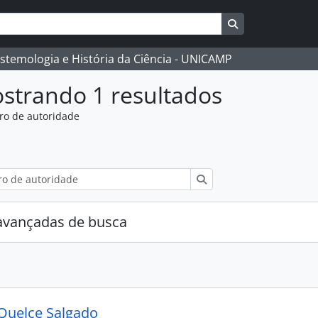
Busque na págin
istemologia e História da Ciência - UNICAMP
strando 1 resultados
ro de autoridade
:
Buscar
avançadas de busca
Quelce Salgado