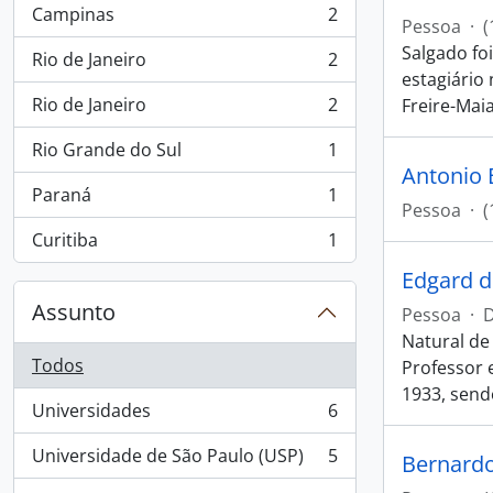
Campinas
2
, 2 resultados
Pessoa
·
(
Salgado fo
Rio de Janeiro
2
, 2 resultados
estagiário
Rio de Janeiro
2
Freire-Maia
, 2 resultados
Rio Grande do Sul
1
, 1 resultados
Antonio 
Paraná
1
, 1 resultados
Pessoa
·
(
Curitiba
1
, 1 resultados
Edgard d
Assunto
Pessoa
·
D
Natural de
Todos
Professor 
1933, send
Universidades
6
, 6 resultados
Universidade de São Paulo (USP)
5
Bernard
, 5 resultados