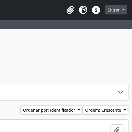
a de navegação
Entrar
Clipboard
Idioma
Atalhos
Ordenar por: Identificador
Ordem: Crescente
Adici