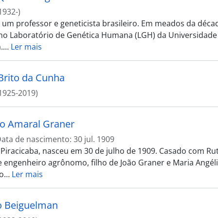
1932-)
i um professor e geneticista brasileiro. Em meados da déca
 no Laboratório de Genética Humana (LGH) da Universidade
.
…
Ler mais
Brito da Cunha
1925-2019)
o Amaral Graner
ata de nascimento: 30 jul. 1909
 Piracicaba, nasceu em 30 de julho de 1909. Casado com Ruth
e engenheiro agrônomo, filho de João Graner e Maria Angé
o
…
Ler mais
o Beiguelman