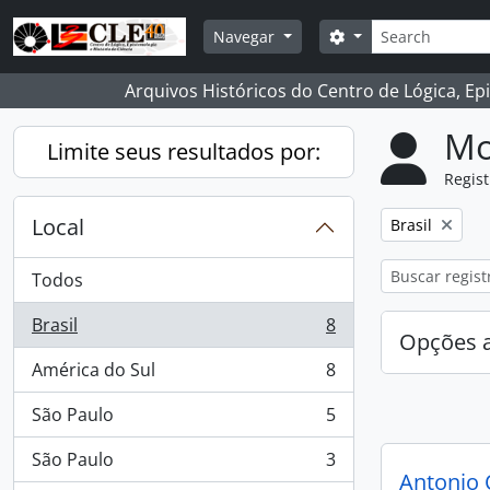
Skip to main content
Buscar
Opções de busca
Navegar
Arquivos Históricos do Centro de Lógica, Ep
Mo
Limite seus resultados por:
Regist
Local
Remover filtro
Brasil
Todos
Brasil
8
, 8 resultados
Opções 
América do Sul
8
, 8 resultados
São Paulo
5
, 5 resultados
São Paulo
3
, 3 resultados
Antonio 