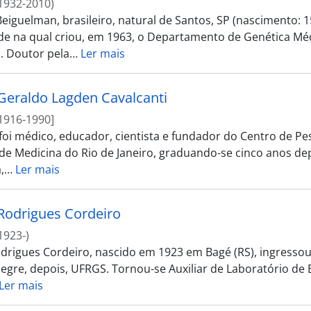
1932-2010)
eiguelman, brasileiro, natural de Santos, SP (nascimento: 
de na qual criou, em 1963, o Departamento de Genética Médi
. Doutor pela
…
Ler mais
Geraldo Lagden Cavalcanti
1916-1990]
 foi médico, educador, cientista e fundador do Centro de Pe
de Medicina do Rio de Janeiro, graduando-se cinco anos de
,
…
Ler mais
Rodrigues Cordeiro
1923-)
drigues Cordeiro, nascido em 1923 em Bagé (RS), ingressou
egre, depois, UFRGS. Tornou-se Auxiliar de Laboratório de B
Ler mais