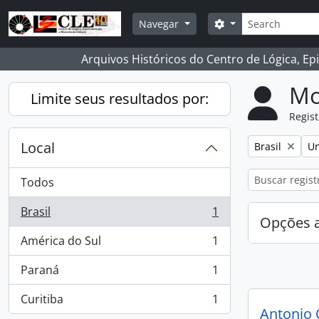
Skip to main content
Buscar
Opções de busca
Navegar
Arquivos Históricos do Centro de Lógica, Ep
Mo
Limite seus resultados por:
Regist
Local
Remover filtro
Re
Brasil
Un
Todos
Brasil
1
, 1 resultados
Opções 
América do Sul
1
, 1 resultados
Paraná
1
, 1 resultados
Curitiba
1
, 1 resultados
Antonio 