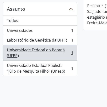
Pessoa
·
(
Assunto
Salgado fo
estagiário
Todos
Freire-Maia
Universidades
1
, 1 resultados
Laboratório de Genética da UFPR
1
, 1 resultados
Universidade Federal do Paraná
1
, 1 resultados
(UFPR)
Universidade Estadual Paulista
1
, 1 resultados
"Júlio de Mesquita Filho" (Unesp)