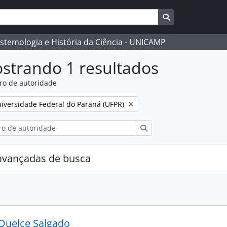
Busque na págin
istemologia e História da Ciência - UNICAMP
strando 1 resultados
ro de autoridade
:
mover filtro:
iversidade Federal do Paraná (UFPR)
Buscar
avançadas de busca
Quelce Salgado