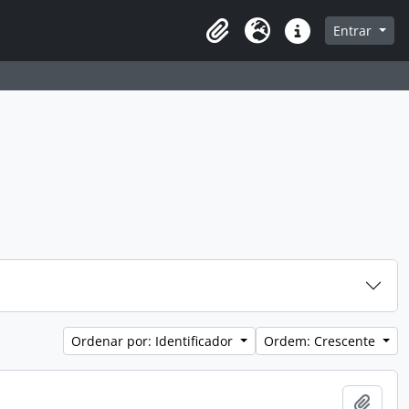
a de navegação
Entrar
Clipboard
Idioma
Atalhos
Ordenar por: Identificador
Ordem: Crescente
Adici