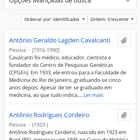
Opções avançadas de busca
Ordenar por: Identificador
Ordem: Crescente
Antônio Geraldo Lagden Cavalcanti
Adici
Pessoa
·
[1916-1990]
Cavalcanti foi médico, educador, cientista e
fundador do Centro de Pesquisas Genéticas
(CPGEn). Em 1933, ele entrou para a Faculdade de
Medicina do Rio de Janeiro, graduando-se cinco
anos depois. Apesar de ter se graduado em
medicina, ao que tudo indica,
…
Ler mais
Antônio Rodrigues Cordeiro
Adici
Pessoa
·
(1923-)
Antônio Rodrigues Cordeiro, nascido em 1923 em
Bagé (RS), ingressou em 1945 no Curso de História