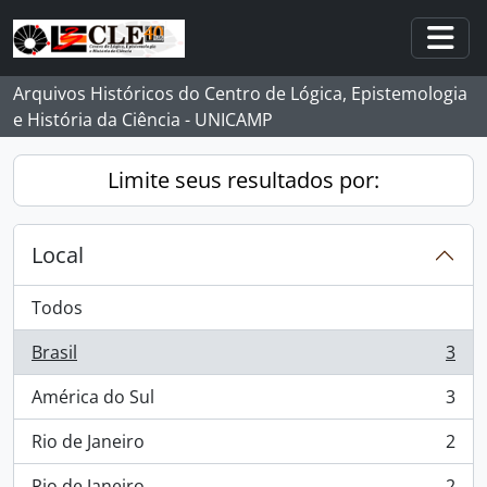
Skip to main content
Togg
Arquivos Históricos do Centro de Lógica, Epistemologia
e História da Ciência - UNICAMP
Limite seus resultados por:
Local
Todos
Brasil
3
, 3 resultados
América do Sul
3
, 3 resultados
Rio de Janeiro
2
, 2 resultados
Rio de Janeiro
2