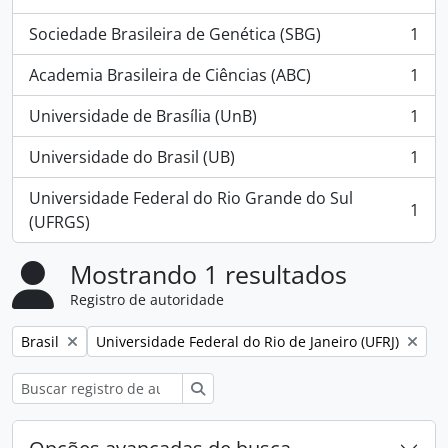
, 2 resultados
Sociedade Brasileira de Genética (SBG)
1
, 1 resultados
Academia Brasileira de Ciências (ABC)
1
, 1 resultados
Universidade de Brasília (UnB)
1
, 1 resultados
Universidade do Brasil (UB)
1
, 1 resultados
Universidade Federal do Rio Grande do Sul
1
, 1 resultados
(UFRGS)
Mostrando 1 resultados
Registro de autoridade
Remover filtro:
Remover filtro:
Brasil
Universidade Federal do Rio de Janeiro (UFRJ)
Buscar