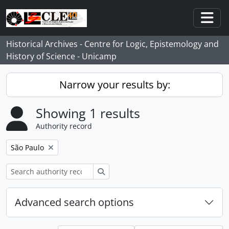
Skip to main content
Togg
Historical Archives - Centre for Logic, Epistemology and
History of Science - Unicamp
Narrow your results by:
Showing 1 results
Authority record
Remove filter:
São Paulo
Search
Advanced search options