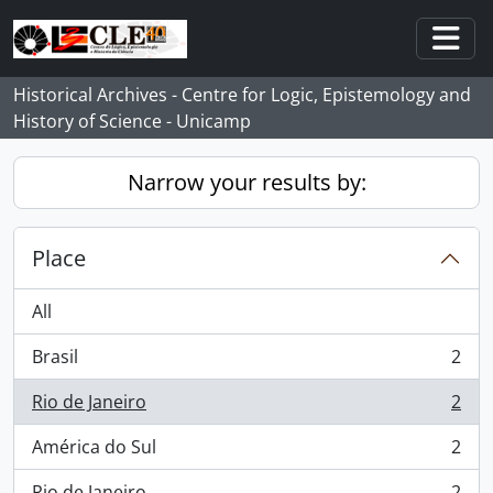
Skip to main content
Togg
Historical Archives - Centre for Logic, Epistemology and
History of Science - Unicamp
Narrow your results by:
Place
All
Brasil
2
, 2 results
Rio de Janeiro
2
, 2 results
América do Sul
2
, 2 results
Rio de Janeiro
2