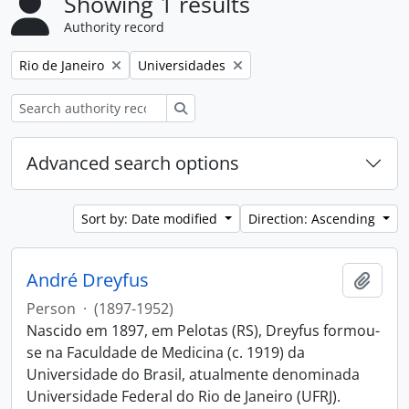
Showing 1 results
Authority record
Remove filter:
Remove filter:
Rio de Janeiro
Universidades
Search
Advanced search options
Sort by: Date modified
Direction: Ascending
André Dreyfus
Add t
Person
·
(1897-1952)
Nascido em 1897, em Pelotas (RS), Dreyfus formou-
se na Faculdade de Medicina (c. 1919) da
Universidade do Brasil, atualmente denominada
Universidade Federal do Rio de Janeiro (UFRJ).