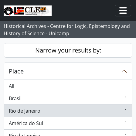
Skip to main content
Togg
Historical Archives - Centre for Logic, Epistemology and
History of Science - Unicamp
Narrow your results by:
Place
All
Brasil
1
, 1 results
Rio de Janeiro
1
, 1 results
América do Sul
1
, 1 results
Rio de Janeiro
1