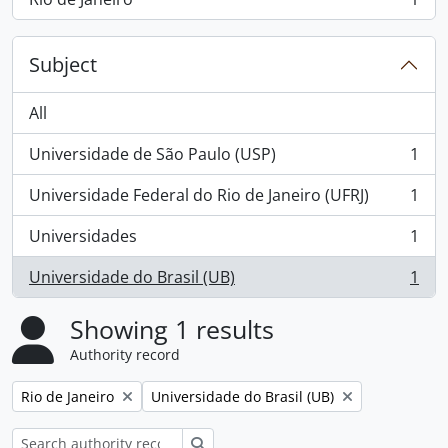
, 1 results
Subject
All
Universidade de São Paulo (USP)
1
, 1 results
Universidade Federal do Rio de Janeiro (UFRJ)
1
, 1 results
Universidades
1
, 1 results
Universidade do Brasil (UB)
1
, 1 results
Showing 1 results
Authority record
Remove filter:
Remove filter:
Rio de Janeiro
Universidade do Brasil (UB)
Search