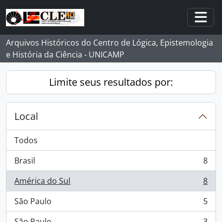
Skip to main content
Togg
Arquivos Históricos do Centro de Lógica, Epistemologia
e História da Ciência - UNICAMP
Limite seus resultados por:
Local
Todos
Brasil
8
, 8 resultados
América do Sul
8
, 8 resultados
São Paulo
5
, 5 resultados
São Paulo
3