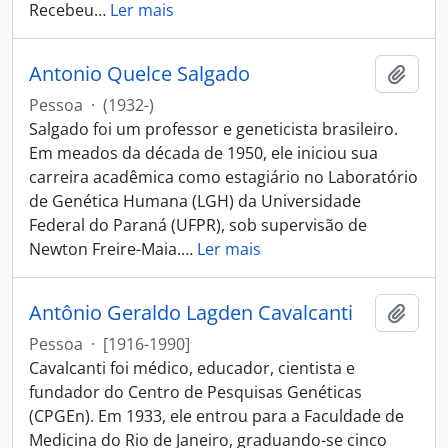
Recebeu
…
Ler mais
Antonio Quelce Salgado
Adici
Pessoa
·
(1932-)
Salgado foi um professor e geneticista brasileiro.
Em meados da década de 1950, ele iniciou sua
carreira acadêmica como estagiário no Laboratório
de Genética Humana (LGH) da Universidade
Federal do Paraná (UFPR), sob supervisão de
Newton Freire-Maia.
…
Ler mais
Antônio Geraldo Lagden Cavalcanti
Adici
Pessoa
·
[1916-1990]
Cavalcanti foi médico, educador, cientista e
fundador do Centro de Pesquisas Genéticas
(CPGEn). Em 1933, ele entrou para a Faculdade de
Medicina do Rio de Janeiro, graduando-se cinco