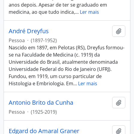
anos depois. Apesar de ter se graduado em
medicina, ao que tudo indica,
…
Ler mais
André Dreyfus
Adici
Pessoa
·
(1897-1952)
Nascido em 1897, em Pelotas (RS), Dreyfus formou-
se na Faculdade de Medicina (c. 1919) da
Universidade do Brasil, atualmente denominada
Universidade Federal do Rio de Janeiro (UFRJ).
Fundou, em 1919, um curso particular de
Histologia e Embriologia. Em
…
Ler mais
Antonio Brito da Cunha
Adici
Pessoa
·
(1925-2019)
Edgard do Amaral Graner
Adici