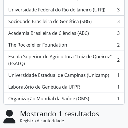
, 5 resultados
Universidade Federal do Rio de Janeiro (UFRJ)
3
, 3 resultados
Sociedade Brasileira de Genética (SBG)
3
, 3 resultados
Academia Brasileira de Ciências (ABC)
3
, 3 resultados
The Rockefeller Foundation
2
, 2 resultados
Escola Superior de Agricultura "Luiz de Queiroz”
2
, 2 resultados
(ESALQ)
Universidade Estadual de Campinas (Unicamp)
1
, 1 resultados
Laboratório de Genética da UFPR
1
, 1 resultados
Organização Mundial da Saúde (OMS)
1
, 1 resultados
Mostrando 1 resultados
Registro de autoridade