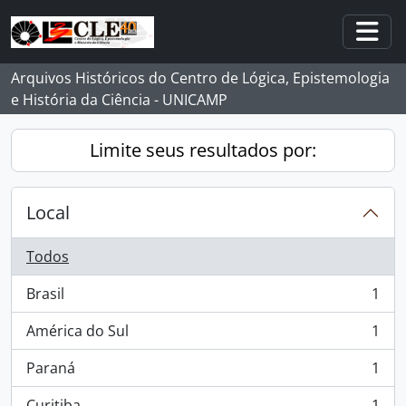
Skip to main content
Togg
Arquivos Históricos do Centro de Lógica, Epistemologia
e História da Ciência - UNICAMP
Limite seus resultados por:
Local
Todos
Brasil
1
, 1 resultados
América do Sul
1
, 1 resultados
Paraná
1
, 1 resultados
Curitiba
1