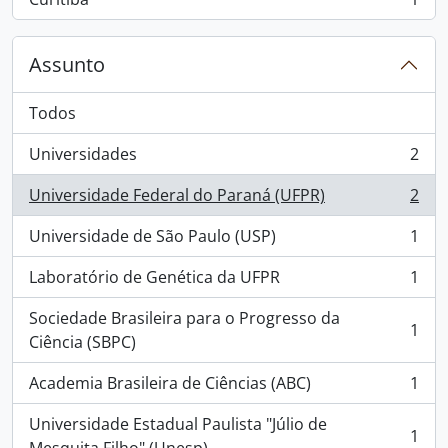
, 1 resultados
Assunto
Todos
Universidades
2
, 2 resultados
Universidade Federal do Paraná (UFPR)
2
, 2 resultados
Universidade de São Paulo (USP)
1
, 1 resultados
Laboratório de Genética da UFPR
1
, 1 resultados
Sociedade Brasileira para o Progresso da
1
, 1 resultados
Ciência (SBPC)
Academia Brasileira de Ciências (ABC)
1
, 1 resultados
Universidade Estadual Paulista "Júlio de
1
, 1 resultados