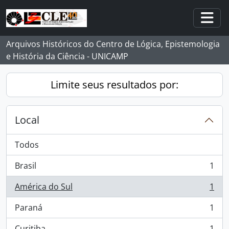
Skip to main content
Togg
Arquivos Históricos do Centro de Lógica, Epistemologia
e História da Ciência - UNICAMP
Limite seus resultados por:
Local
Todos
Brasil
1
, 1 resultados
América do Sul
1
, 1 resultados
Paraná
1
, 1 resultados
Curitiba
1