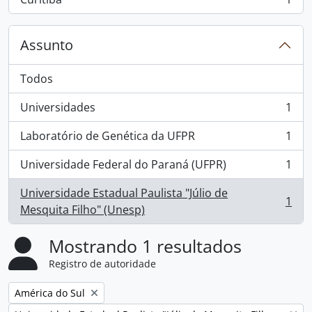
, 1 resultados
Assunto
Todos
Universidades
1
, 1 resultados
Laboratório de Genética da UFPR
1
, 1 resultados
Universidade Federal do Paraná (UFPR)
1
, 1 resultados
Universidade Estadual Paulista "Júlio de
1
, 1 resultados
Mesquita Filho" (Unesp)
Mostrando 1 resultados
Registro de autoridade
Remover filtro:
América do Sul