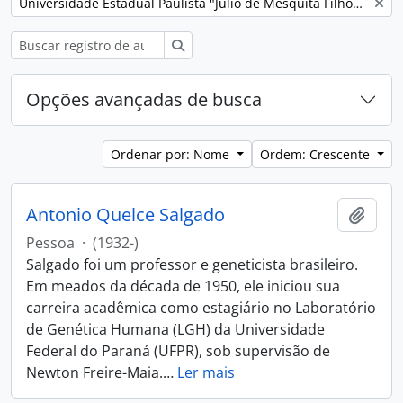
Remover filtro:
Universidade Estadual Paulista "Júlio de Mesquita Filho" (Unesp)
Buscar
Opções avançadas de busca
Ordenar por: Nome
Ordem: Crescente
Antonio Quelce Salgado
Adici
Pessoa
·
(1932-)
Salgado foi um professor e geneticista brasileiro.
Em meados da década de 1950, ele iniciou sua
carreira acadêmica como estagiário no Laboratório
de Genética Humana (LGH) da Universidade
Federal do Paraná (UFPR), sob supervisão de
Newton Freire-Maia.
…
Ler mais