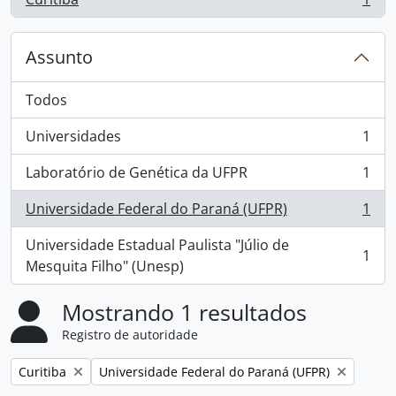
, 1 resultados
Assunto
Todos
Universidades
1
, 1 resultados
Laboratório de Genética da UFPR
1
, 1 resultados
Universidade Federal do Paraná (UFPR)
1
, 1 resultados
Universidade Estadual Paulista "Júlio de
1
, 1 resultados
Mesquita Filho" (Unesp)
Mostrando 1 resultados
Registro de autoridade
Remover filtro:
Remover filtro:
Curitiba
Universidade Federal do Paraná (UFPR)