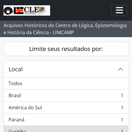
Skip to main content
Togg
Arquivos Históricos do Centro de Lógica, Epistemologia
e História da Ciência - UNICAMP
Limite seus resultados por:
Local
Todos
Brasil
1
, 1 resultados
América do Sul
1
, 1 resultados
Paraná
1
, 1 resultados
Curitiba
1