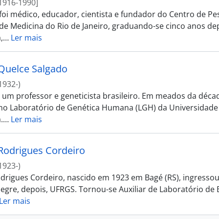
1916-1990]
 foi médico, educador, cientista e fundador do Centro de Pe
de Medicina do Rio de Janeiro, graduando-se cinco anos de
,
…
Ler mais
Quelce Salgado
1932-)
i um professor e geneticista brasileiro. Em meados da déca
 no Laboratório de Genética Humana (LGH) da Universidade
.
…
Ler mais
Rodrigues Cordeiro
1923-)
drigues Cordeiro, nascido em 1923 em Bagé (RS), ingressou
egre, depois, UFRGS. Tornou-se Auxiliar de Laboratório de B
Ler mais