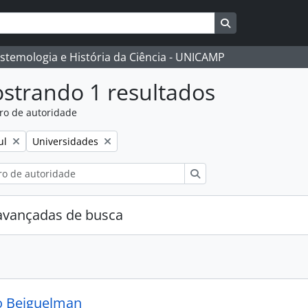
Busque na págin
istemologia e História da Ciência - UNICAMP
strando 1 resultados
ro de autoridade
:
Remover filtro:
ul
Universidades
Buscar
avançadas de busca
o Beiguelman