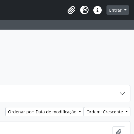
a de navegação
Entrar
Clipboard
Idioma
Atalhos
Ordenar por: Data de modificação
Ordem: Crescente
Adici