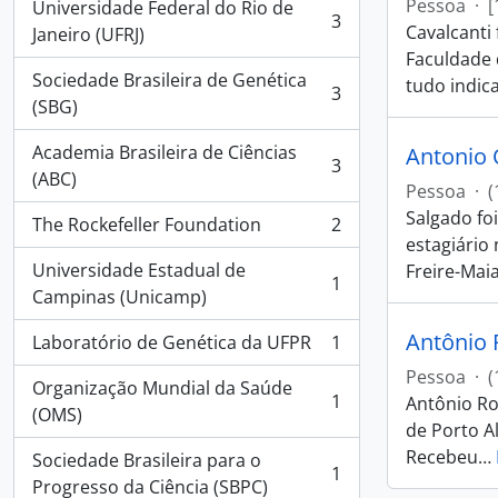
Pessoa
·
[
Universidade Federal do Rio de
3
Cavalcanti
, 3 resultados
Janeiro (UFRJ)
Faculdade 
Sociedade Brasileira de Genética
tudo indica
3
, 3 resultados
(SBG)
Academia Brasileira de Ciências
Antonio 
3
, 3 resultados
(ABC)
Pessoa
·
(
Salgado fo
The Rockefeller Foundation
2
, 2 resultados
estagiário
Universidade Estadual de
Freire-Maia
1
, 1 resultados
Campinas (Unicamp)
Antônio 
Laboratório de Genética da UFPR
1
, 1 resultados
Pessoa
·
(
Organização Mundial da Saúde
1
Antônio Ro
, 1 resultados
(OMS)
de Porto Al
Recebeu
…
Sociedade Brasileira para o
1
, 1 resultados
Progresso da Ciência (SBPC)