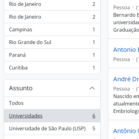
Rio de Janeiro
2
, 2 resultados
Pessoa
·
(
Bernardo B
Rio de Janeiro
2
, 2 resultados
universida
Campinas
1
Graduação
, 1 resultados
Rio Grande do Sul
1
, 1 resultados
Antonio 
Paraná
1
, 1 resultados
Pessoa
·
(
Curitiba
1
, 1 resultados
André Dr
Assunto
Pessoa
·
(
Nascido em
Todos
atualmente
Embriologi
Universidades
6
, 6 resultados
Universidade de São Paulo (USP)
5
Antônio 
, 5 resultados