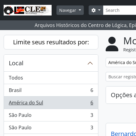
Skip to main content
Buscar
Opções de busca
Navegar
Arquivos Históricos do Centro de Lógica, Ep
Mo
Limite seus resultados por:
Regist
Local
Remover filtro
América do S
Todos
Brasil
6
, 6 resultados
Opções 
América do Sul
6
, 6 resultados
São Paulo
3
, 3 resultados
São Paulo
3
, 3 resultados
Bernard