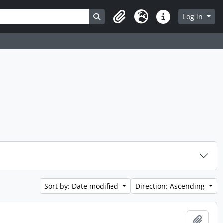
Search in browse page
Log in
Clipboard
Language
Quick links
Sort by: Date modified
Direction: Ascending
Add t