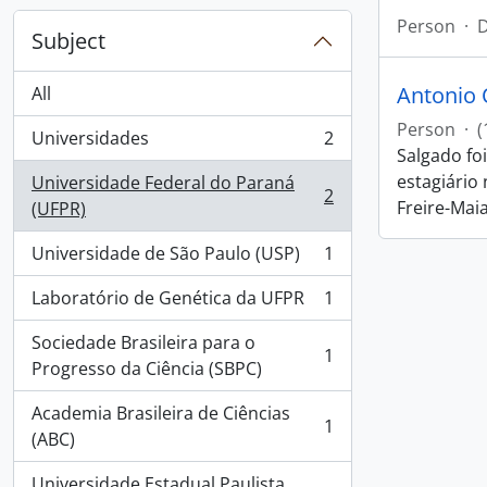
Person
·
D
Subject
Antonio 
All
Person
·
(
Universidades
2
, 2 results
Salgado fo
estagiário
Universidade Federal do Paraná
2
, 2 results
Freire-Maia
(UFPR)
Universidade de São Paulo (USP)
1
, 1 results
Laboratório de Genética da UFPR
1
, 1 results
Sociedade Brasileira para o
1
, 1 results
Progresso da Ciência (SBPC)
Academia Brasileira de Ciências
1
, 1 results
(ABC)
Universidade Estadual Paulista