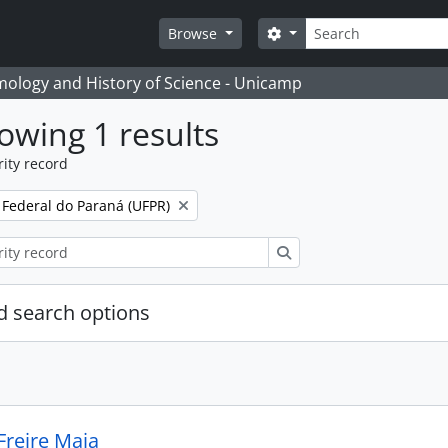
Search
Search options
Browse
temology and History of Science - Unicamp
owing 1 results
ity record
 Federal do Paraná (UFPR)
Search
 search options
reire Maia