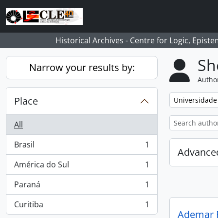
Skip to main content
Historical Archives - Centre for Logic, Epis
Sh
Narrow your results by:
Author
Place
Remove filter:
Universidade
All
Brasil
1
, 1 results
Advanced
América do Sul
1
, 1 results
Paraná
1
, 1 results
Curitiba
1
, 1 results
Ademar F