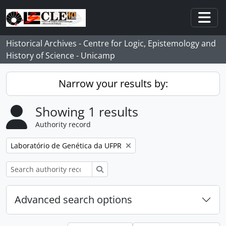
Skip to main content
Togg
Historical Archives - Centre for Logic, Epistemology and
History of Science - Unicamp
Narrow your results by:
Showing 1 results
Authority record
Remove filter:
Laboratório de Genética da UFPR
Search
Advanced search options