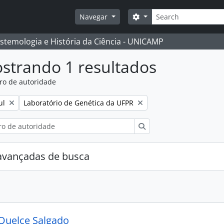
Buscar
Opções de busca
Navegar
istemologia e História da Ciência - UNICAMP
strando 1 resultados
ro de autoridade
:
Remover filtro:
ul
Laboratório de Genética da UFPR
Buscar
avançadas de busca
Quelce Salgado