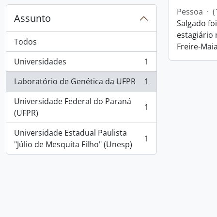
Pessoa
·
(
Assunto
Salgado fo
estagiário
Todos
Freire-Maia
Universidades
1
, 1 resultados
Laboratório de Genética da UFPR
1
, 1 resultados
Universidade Federal do Paraná
1
, 1 resultados
(UFPR)
Universidade Estadual Paulista
1
, 1 resultados
"Júlio de Mesquita Filho" (Unesp)