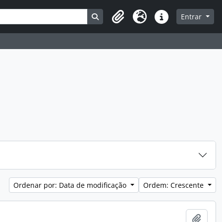
Busque na página de navegação
Entrar
Clipboard
Idioma
Atalhos
Ordenar por: Data de modificação
Ordem: Crescente
Adici