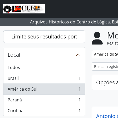
Skip to main content
Arquivos Históricos do Centro de Lógica, Ep
Mo
Limite seus resultados por:
Regist
Local
Remover filtro
América do S
Todos
Brasil
1
, 1 resultados
Opções 
América do Sul
1
, 1 resultados
Paraná
1
, 1 resultados
Curitiba
1
, 1 resultados
Antonio 