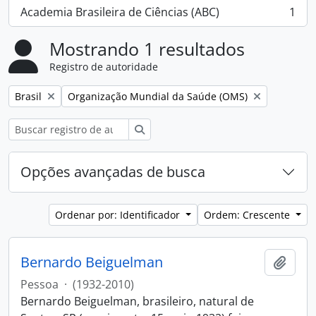
Academia Brasileira de Ciências (ABC)
1
, 1 resultados
Mostrando 1 resultados
Registro de autoridade
Remover filtro:
Remover filtro:
Brasil
Organização Mundial da Saúde (OMS)
Buscar
Opções avançadas de busca
Ordenar por: Identificador
Ordem: Crescente
Bernardo Beiguelman
Adici
Pessoa
·
(1932-2010)
Bernardo Beiguelman, brasileiro, natural de