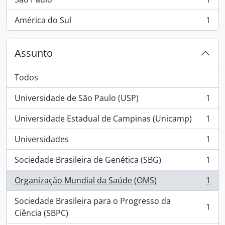
, 1 resultados
América do Sul
1
, 1 resultados
Assunto
Todos
Universidade de São Paulo (USP)
1
, 1 resultados
Universidade Estadual de Campinas (Unicamp)
1
, 1 resultados
Universidades
1
, 1 resultados
Sociedade Brasileira de Genética (SBG)
1
, 1 resultados
Organização Mundial da Saúde (OMS)
1
, 1 resultados
Sociedade Brasileira para o Progresso da
1
, 1 resultados
Ciência (SBPC)