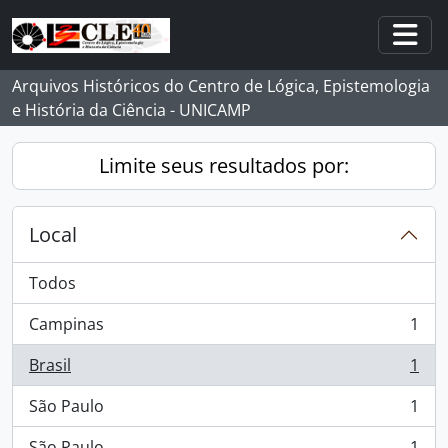
Skip to main content
Togg
Arquivos Históricos do Centro de Lógica, Epistemologia
e História da Ciência - UNICAMP
Limite seus resultados por:
Local
Todos
Campinas
1
, 1 resultados
Brasil
1
, 1 resultados
São Paulo
1
, 1 resultados
São Paulo
1