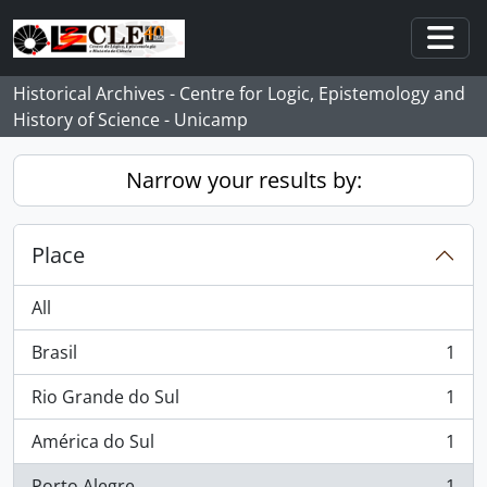
Skip to main content
Togg
Historical Archives - Centre for Logic, Epistemology and
History of Science - Unicamp
Narrow your results by:
Place
All
Brasil
1
, 1 results
Rio Grande do Sul
1
, 1 results
América do Sul
1
, 1 results
Porto Alegre
1