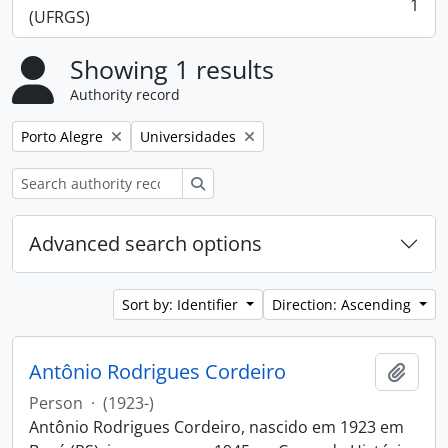
1
, 1 results
(UFRGS)
Showing 1 results
Authority record
Remove filter:
Remove filter:
Porto Alegre
Universidades
Search
Advanced search options
Sort by: Identifier
Direction: Ascending
Antônio Rodrigues Cordeiro
Add t
Person
·
(1923-)
Antônio Rodrigues Cordeiro, nascido em 1923 em