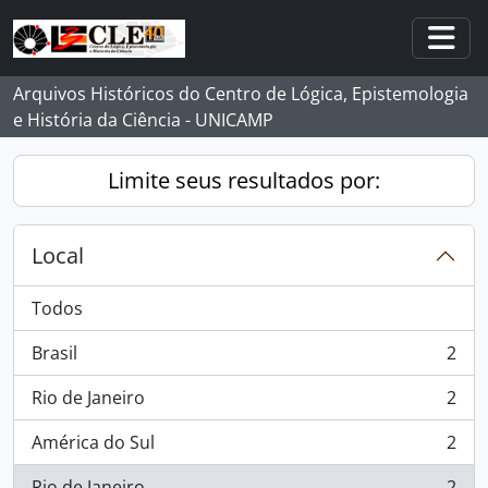
Skip to main content
Togg
Arquivos Históricos do Centro de Lógica, Epistemologia
e História da Ciência - UNICAMP
Limite seus resultados por:
Local
Todos
Brasil
2
, 2 resultados
Rio de Janeiro
2
, 2 resultados
América do Sul
2
, 2 resultados
Rio de Janeiro
2