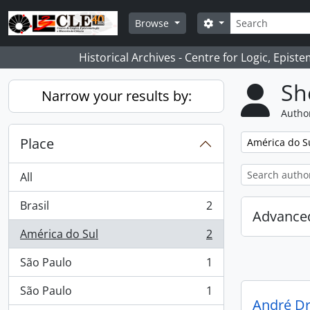
Skip to main content
Search
Search options
Browse
Historical Archives - Centre for Logic, Epis
Sh
Narrow your results by:
Author
Place
Remove filter:
América do S
All
Brasil
2
, 2 results
Advanced
América do Sul
2
, 2 results
São Paulo
1
, 1 results
São Paulo
1
, 1 results
André Dr