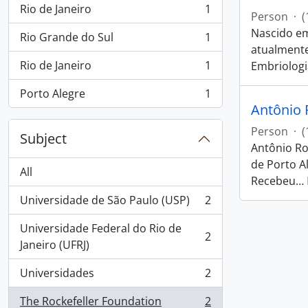
Rio de Janeiro
1
, 1 results
Person
·
(
Nascido em
Rio Grande do Sul
1
, 1 results
atualmente
Rio de Janeiro
1
Embriologi
, 1 results
Porto Alegre
1
, 1 results
Antônio 
Person
·
(
Subject
Antônio Ro
de Porto Al
All
Recebeu
…
Universidade de São Paulo (USP)
2
, 2 results
Universidade Federal do Rio de
2
, 2 results
Janeiro (UFRJ)
Universidades
2
, 2 results
The Rockefeller Foundation
2