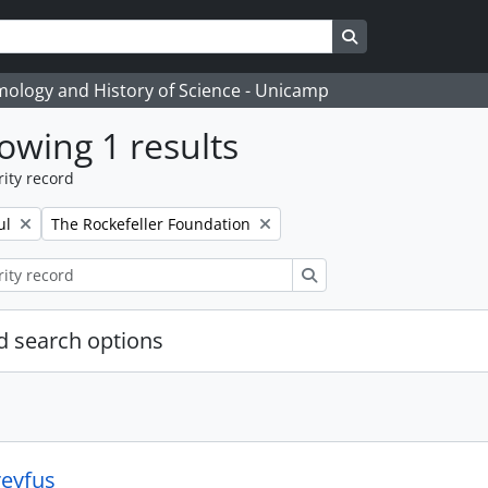
Search in browse
temology and History of Science - Unicamp
owing 1 results
ity record
Remove filter:
ul
The Rockefeller Foundation
Search
 search options
eyfus