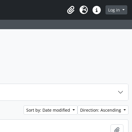
 page
Log in
Clipboard
Language
Quick links
Sort by: Date modified
Direction: Ascending
Add t