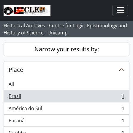
Skip to main content
Togg
Historical Archives - Centre for Logic, Epistemology and
History of Science - Unicamp
Narrow your results by:
Place
All
Brasil
1
, 1 results
América do Sul
1
, 1 results
Paraná
1
, 1 results
Curitiba
1