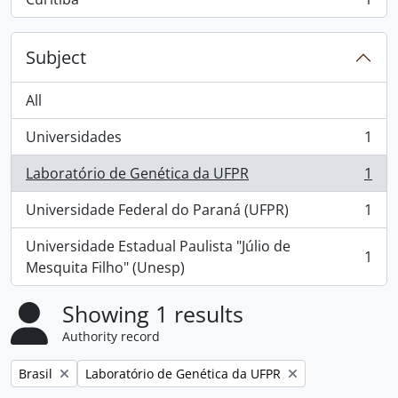
, 1 results
Subject
All
Universidades
1
, 1 results
Laboratório de Genética da UFPR
1
, 1 results
Universidade Federal do Paraná (UFPR)
1
, 1 results
Universidade Estadual Paulista "Júlio de
1
, 1 results
Mesquita Filho" (Unesp)
Showing 1 results
Authority record
Remove filter:
Remove filter:
Brasil
Laboratório de Genética da UFPR