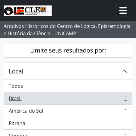
Skip to main content
Togg
Arquivos Históricos do Centro de Lógica, Epistemologia
e História da Ciência - UNICAMP
Limite seus resultados por:
Local
Todos
Brasil
1
, 1 resultados
América do Sul
1
, 1 resultados
Paraná
1
, 1 resultados
Curitiba
1