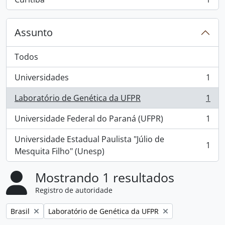
, 1 resultados
Assunto
Todos
Universidades
1
, 1 resultados
Laboratório de Genética da UFPR
1
, 1 resultados
Universidade Federal do Paraná (UFPR)
1
, 1 resultados
Universidade Estadual Paulista "Júlio de
1
, 1 resultados
Mesquita Filho" (Unesp)
Mostrando 1 resultados
Registro de autoridade
Remover filtro:
Remover filtro:
Brasil
Laboratório de Genética da UFPR