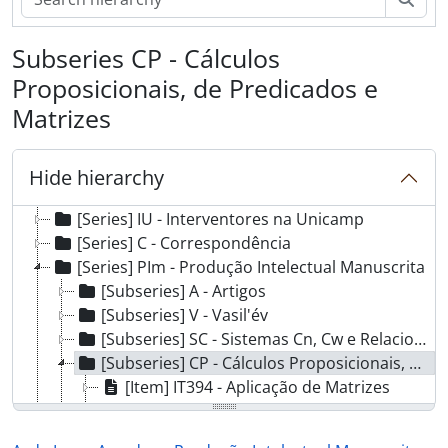
Subseries CP - Cálculos
Proposicionais, de Predicados e
[Fonds] FAIA - Ayda Ignez Arruda
Matrizes
[Series] I - Inventário
[Series] DP - Documentos Pessoais
[Series] AA - Atividades Acadêmicas
Hide hierarchy
[Series] AAdm - Atividades Administrativas
[Series] IU - Interventores na Unicamp
[Series] C - Correspondência
[Series] PIm - Produção Intelectual Manuscrita
[Subseries] A - Artigos
[Subseries] V - Vasil'év
[Subseries] SC - Sistemas Cn, Cw e Relacionados
[Subseries] CP - Cálculos Proposicionais, de Predicados e Matrizes
[Item] IT394 - Aplicação de Matrizes
[Item] IT395 - Cálculo de predicados de ordem superior
[Item] IT396 - Cálculo Proposicional