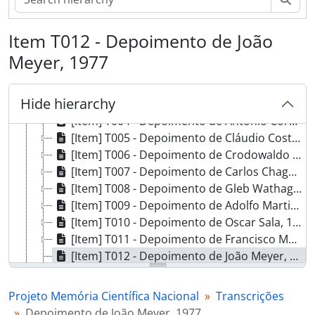
Item T012 - Depoimento de João
[Collection] PMC - Projeto Memória Científica Nacional
[Series] CPDOC/ FGV - Transcrições
Meyer, 1977
[Item] T001 - Depoimento de Ernesto Giesbrecht, 1977
[Item] T002 - Depoimento de Carl Djerassi, 1978
Hide hierarchy
[Item] T003 - Depoimento de Gerhard Jacob, 1977
[Item] T004 - Depoimento de Antonio Cordeiro, 1977
[Item] T005 - Depoimento de Cláudio Costa Neto, 1976
[Item] T006 - Depoimento de Crodowaldo Pavan, 1977
[Item] T007 - Depoimento de Carlos Chagas, 1976
[Item] T008 - Depoimento de Gleb Wathaghin, 1975
[Item] T009 - Depoimento de Adolfo Martins Penha, 1977
[Item] T010 - Depoimento de Oscar Sala, 1977
[Item] T011 - Depoimento de Francisco Magalhães Gomes, 1976
[Item] T012 - Depoimento de João Meyer, 1977
[Item] T013 - Depoimento de Blanka Wladislaw, 1977
[Item] T014 - Depoimento de Amilcar Viana Martins, 1978
Projeto Memória Científica Nacional
Transcrições
[Item] T015 - Depoimento de Darcy Ribeiro,1978
Depoimento de João Meyer, 1977