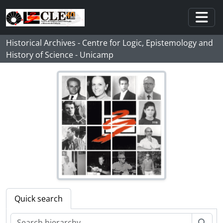
Skip to main content
Togg
Historical Archives - Centre for Logic, Epistemology and
History of Science - Unicamp
Quick search
Sear