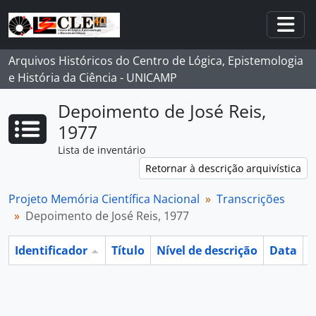
Skip to main content
Togg
Arquivos Históricos do Centro de Lógica, Epistemologia
e História da Ciência - UNICAMP
Depoimento de José Reis,
1977
Lista de inventário
Retornar à descrição arquivística
Projeto Memória Científica Nacional
Transcrições
Depoimento de José Reis, 1977
Identificador
Título
Nível de descrição
Data
O