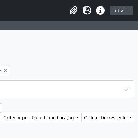
a de navegação
Entrar
Clipboard
Idioma
Atalhos
e
Ordenar por: Data de modificação
Ordem: Decrescente