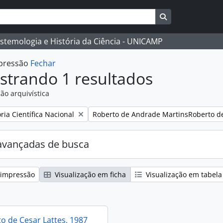
Busque na págin
istemologia e História da Ciência - UNICAMP
mpressão
Fechar
strando 1 resultados
ão arquivística
:
Remover filtro:
ia Científica Nacional
Roberto de Andrade MartinsRoberto d
avançadas de busca
 impressão
Visualização em ficha
Visualização em tabela
 de Cesar Lattes, 1987