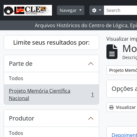
Skip to main content
Buscar
Opções de busca
Navegar
Arquivos Históricos do Centro de Lógica, Ep
Visualizar i
Limite seus resultados por:
Mo
Descriç
Parte de
Remover filtro
Projeto Memór
Todos
Opções 
Projeto Memória Científica
1
, 1 resultados
Nacional
Visualizar
Produtor
Todos
Depoimento