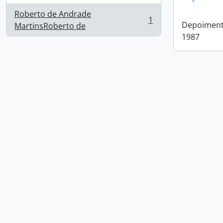
Roberto de Andrade
1
Depoimento
, 1 resultados
MartinsRoberto de
1987