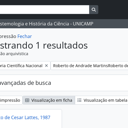
Busque na págin
istemologia e História da Ciência - UNICAMP
mpressão
Fechar
strando 1 resultados
ão arquivística
:
Remover filtro:
ia Científica Nacional
Roberto de Andrade MartinsRoberto d
avançadas de busca
 impressão
Visualização em ficha
Visualização em tabela
 de Cesar Lattes, 1987