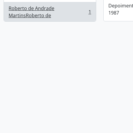
Depoimento
Roberto de Andrade
1
1987
, 1 resultados
MartinsRoberto de