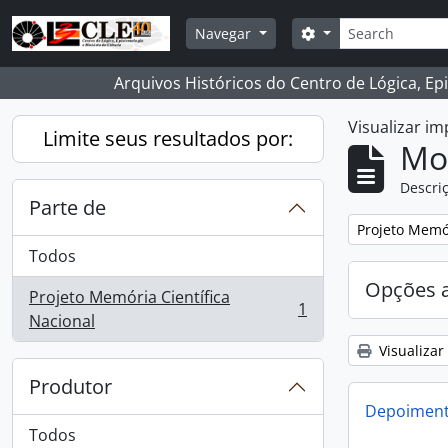
Skip to main content
Buscar
Opções de busca
Navegar
Arquivos Históricos do Centro de Lógica, Ep
Visualizar i
Limite seus resultados por:
Mo
Descriç
Parte de
Remover filtro
Projeto Memór
Todos
Opções 
Projeto Memória Científica
1
, 1 resultados
Nacional
Visualizar
Produtor
Depoimento
Todos