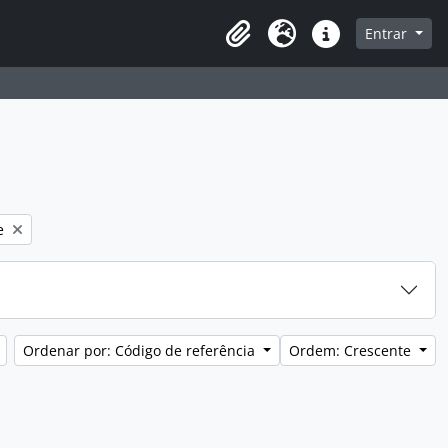
a de navegação
Entrar
Clipboard
Idioma
Atalhos
e
Ordenar por: Código de referência
Ordem: Crescente