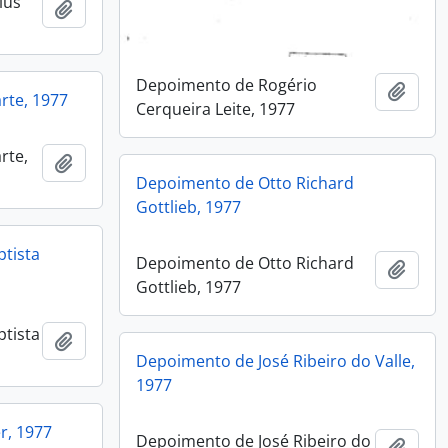
lus
Adicionar a área de transferência
Depoimento de Rogério
Adici
rte, 1977
Cerqueira Leite, 1977
rte,
Adicionar a área de transferência
Depoimento de Otto Richard
Gottlieb, 1977
tista
Depoimento de Otto Richard
Adici
Gottlieb, 1977
tista
Adicionar a área de transferência
Depoimento de José Ribeiro do Valle,
1977
r, 1977
Depoimento de José Ribeiro do
Adici