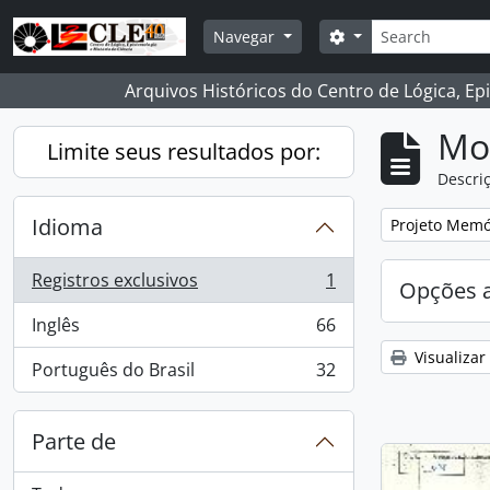
Skip to main content
Buscar
Opções de busca
Navegar
Arquivos Históricos do Centro de Lógica, Ep
Mo
Limite seus resultados por:
Descriç
Idioma
Remover filtro
Projeto Memór
Registros exclusivos
1
Opções 
, 1 resultados
Inglês
66
, 66 resultados
Visualizar
Português do Brasil
32
, 32 resultados
Parte de