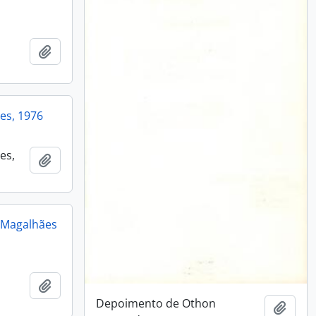
Adicionar a área de transferência
es, 1976
es,
Adicionar a área de transferência
 Magalhães
Adicionar a área de transferência
Depoimento de Othon
Adici