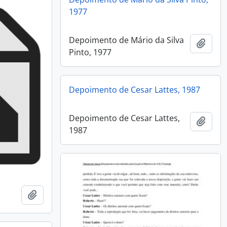
1977
Depoimento de Mário da Silva
Adici
Pinto, 1977
Depoimento de Cesar Lattes, 1987
Depoimento de Cesar Lattes,
Adici
1987
Adicionar a área de transferência