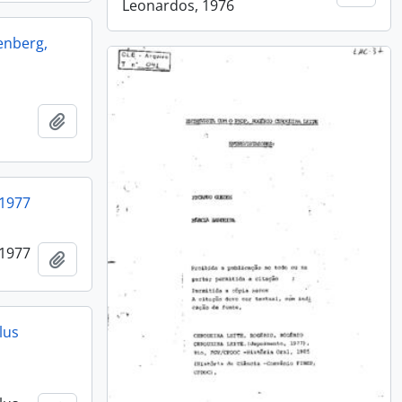
Leonardos, 1976
enberg,
Adicionar a área de transferência
 1977
 1977
Adicionar a área de transferência
lus