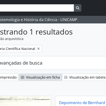
Busque na págin
istemologia e História da Ciência - UNICAMP
strando 1 resultados
ão arquivística
:
ia Científica Nacional
avançadas de busca
 impressão
Visualização em ficha
Visualização em tabela
Depoimento de Bernhard 