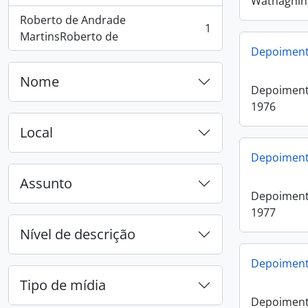
Wathaghin
Roberto de Andrade
1
, 1 resultados
MartinsRoberto de
Depoimento
Nome
Depoiment
1976
Local
Depoimento
Assunto
Depoimento
1977
Nível de descrição
Depoiment
Tipo de mídia
Depoiment