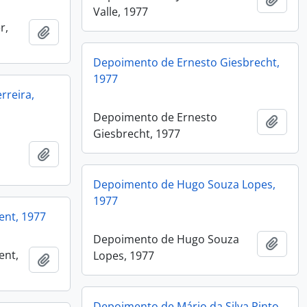
Valle, 1977
r,
Adicionar a área de transferência
Depoimento de Ernesto Giesbrecht,
1977
rreira,
Depoimento de Ernesto
Adici
Giesbrecht, 1977
Adicionar a área de transferência
Depoimento de Hugo Souza Lopes,
1977
nt, 1977
Depoimento de Hugo Souza
Adici
ent,
Lopes, 1977
Adicionar a área de transferência
Depoimento de Mário da Silva Pinto,