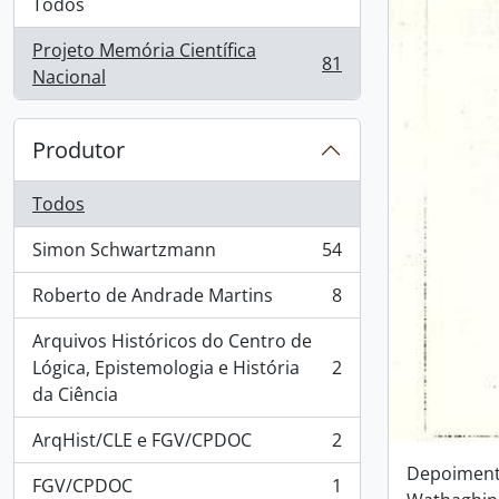
Todos
Projeto Memória Científica
81
, 81 resultados
Nacional
Produtor
Todos
Simon Schwartzmann
54
, 54 resultados
Roberto de Andrade Martins
8
, 8 resultados
Arquivos Históricos do Centro de
Lógica, Epistemologia e História
2
, 2 resultados
da Ciência
ArqHist/CLE e FGV/CPDOC
2
, 2 resultados
Depoiment
FGV/CPDOC
1
, 1 resultados