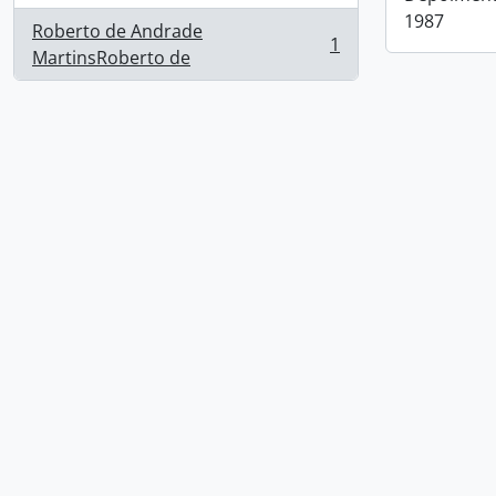
1987
Roberto de Andrade
1
, 1 resultados
MartinsRoberto de