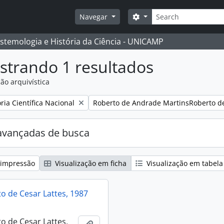
Buscar
Opções de busca
Navegar
istemologia e História da Ciência - UNICAMP
strando 1 resultados
ão arquivística
:
Remover filtro:
ia Científica Nacional
Roberto de Andrade MartinsRoberto d
avançadas de busca
 impressão
Visualização em ficha
Visualização em tabela
 de Cesar Lattes, 1987
 de Cesar Lattes,