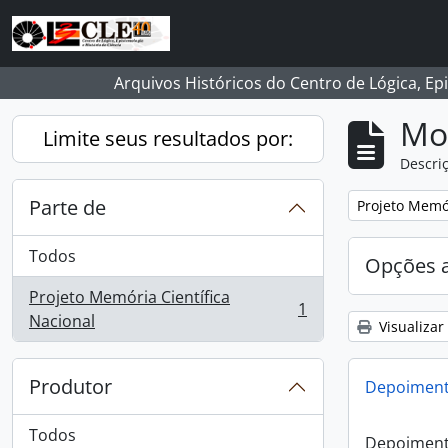
Skip to main content
Arquivos Históricos do Centro de Lógica, Ep
Mo
Limite seus resultados por:
Descriç
Parte de
Remover filtro
Projeto Memór
Todos
Opções 
Projeto Memória Científica
1
, 1 resultados
Nacional
Visualizar
Produtor
Depoimento
Todos
Depoimento