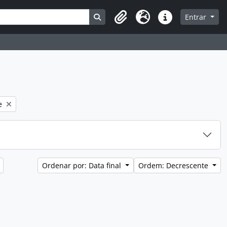
Busque na página de navegação
Entrar
Clipboard
Idioma
Atalhos
e
Ordenar por: Data final
Ordem: Decrescente