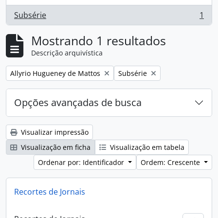
Subsérie
1
, 1 resultados
Mostrando 1 resultados
Descrição arquivística
Remover filtro:
Remover filtro:
Allyrio Hugueney de Mattos
Subsérie
Opções avançadas de busca
Visualizar impressão
Visualização em ficha
Visualização em tabela
Ordenar por: Identificador
Ordem: Crescente
Recortes de Jornais