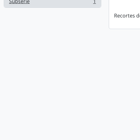
Subsérie
1
, 1 resultados
Recortes d