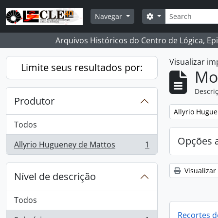
Skip to main content
Buscar
Opções de busca
Navegar
Arquivos Históricos do Centro de Lógica, Ep
Visualizar i
Limite seus resultados por:
Mo
Descriç
Produtor
Remover filtro
Allyrio Hugu
Todos
Opções 
Allyrio Hugueney de Mattos
1
, 1 resultados
Visualizar
Nível de descrição
Todos
Recortes d