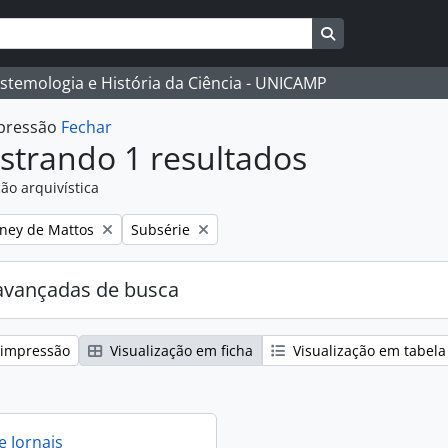
Busque na págin
istemologia e História da Ciência - UNICAMP
mpressão
Fechar
strando 1 resultados
ão arquivística
:
Remover filtro:
eney de Mattos
Subsérie
avançadas de busca
 impressão
Visualização em ficha
Visualização em tabela
e Jornais