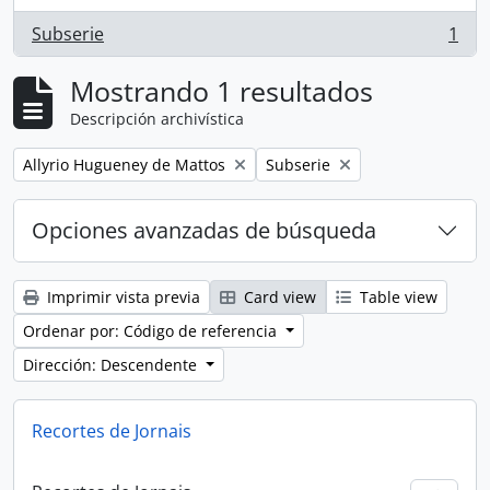
Subserie
1
, 1 resultados
Mostrando 1 resultados
Descripción archivística
Remove filter:
Remove filter:
Allyrio Hugueney de Mattos
Subserie
Opciones avanzadas de búsqueda
Imprimir vista previa
Card view
Table view
Ordenar por: Código de referencia
Dirección: Descendente
Recortes de Jornais