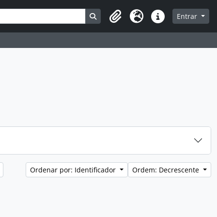
Busque na página de navegação
Entrar
Clipboard
Idioma
Atalhos
Ordenar por: Identificador
Ordem: Decrescente