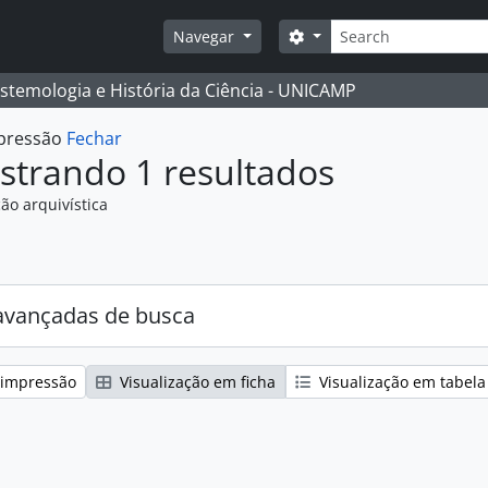
Buscar
Opções de busca
Navegar
istemologia e História da Ciência - UNICAMP
mpressão
Fechar
strando 1 resultados
ão arquivística
:
avançadas de busca
 impressão
Visualização em ficha
Visualização em tabela