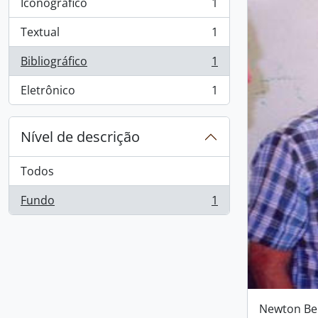
Iconográfico
1
, 1 resultados
Textual
1
, 1 resultados
Bibliográfico
1
, 1 resultados
Eletrônico
1
, 1 resultados
Nível de descrição
Todos
Fundo
1
, 1 resultados
Newton Be