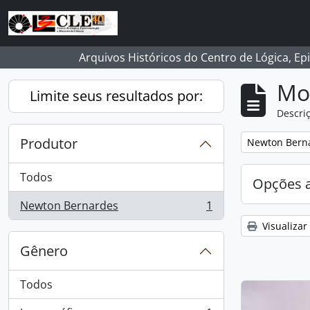
Skip to main content
Arquivos Históricos do Centro de Lógica, Ep
Mo
Limite seus resultados por:
Descriç
Produtor
Remover filtro
Newton Bern
Todos
Opções 
Newton Bernardes
1
, 1 resultados
Visualizar
Gênero
Todos