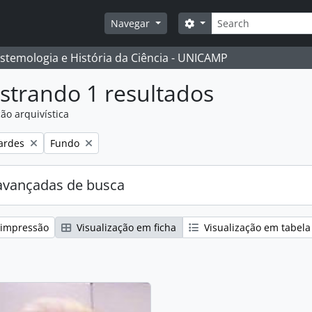
Buscar
Opções de busca
Navegar
istemologia e História da Ciência - UNICAMP
strando 1 resultados
ão arquivística
:
Remover filtro:
ardes
Fundo
avançadas de busca
 impressão
Visualização em ficha
Visualização em tabela