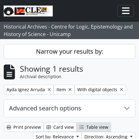
Skip to main content
Togg
Historical Archives - Centre for Logic, Epistemology and
History of Science - Unicamp
Narrow your results by:
Showing 1 results
Archival description
Remove filter:
Remove filter:
Remove filter:
Ayda Ignez Arruda
Item
With digital objects
Advanced search options
Print preview
Card view
Table view
Sort by: Relevance
Direction: Ascending