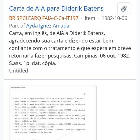
Carta de AIA para Diderik Batens
Add t
BR SPCLEARQ FAIA-C-Ca-IT197
·
Item
·
1982-10-06
Part of
Ayda Ignez Arruda
Carta, em inglês, de AIA a Diderik Batens,
agradecendo sua carta e dizendo estar bem
confiante com o tratamento e que espera em breve
retornar a fazer pesquisas. Campinas, 06 out. 1982.
S.ass. 1p. dat. cópia.
Untitled