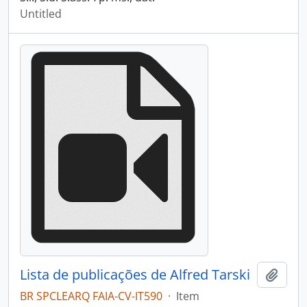
Untitled
Lista de publicações de Alfred Tarski
Add t
BR SPCLEARQ FAIA-CV-IT590
·
Item