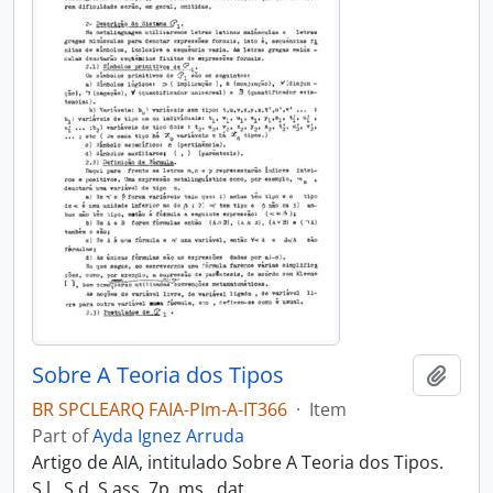
Sobre A Teoria dos Tipos
Add t
BR SPCLEARQ FAIA-PIm-A-IT366
·
Item
Part of
Ayda Ignez Arruda
Artigo de AIA, intitulado Sobre A Teoria dos Tipos.
S.l., S.d. S.ass. 7p. ms., dat.