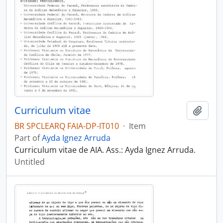
Curriculum vitae
Add t
BR SPCLEARQ FAIA-DP-IT010
·
Item
Part of
Ayda Ignez Arruda
Curriculum vitae de AIA. Ass.: Ayda Ignez Arruda.
Untitled