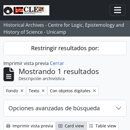
Skip to main content
Togg
Historical Archives - Centre for Logic, Epistemology and
History of Science - Unicamp
Restringir resultados por:
Imprimir vista previa
Cerrar
Mostrando 1 resultados
Descripción archivística
Remove filter:
Remove filter:
Remove filter:
Fondo
Texto
Con objetos digitales
Opciones avanzadas de búsqueda
Imprimir vista previa
Card view
Table view