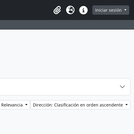
e page
Iniciar sesión
Clipboard
Idioma
Enlaces rápidos
 Relevancia
Dirección: Clasificación en orden ascendente