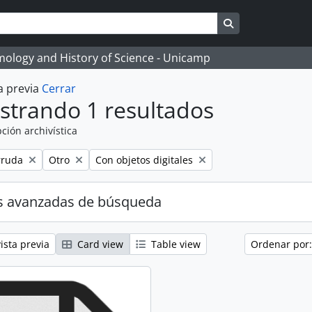
Search in brows
temology and History of Science - Unicamp
a previa
Cerrar
strando 1 resultados
ción archivística
Remove filter:
Remove filter:
rruda
Otro
Con objetos digitales
s avanzadas de búsqueda
ista previa
Card view
Table view
Ordenar por: