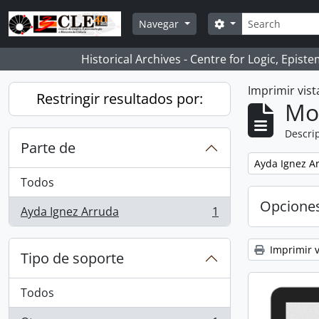
Skip to main content
Búsqueda
Search options
Navegar
Historical Archives - Centre for Logic, Epis
Imprimir vist
Restringir resultados por:
Mo
Descrip
Parte de
Remove filter:
Ayda Ignez A
Todos
Opcione
Ayda Ignez Arruda
1
, 1 resultados
Imprimir v
Tipo de soporte
Todos