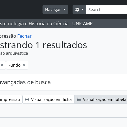
Buscar
Opções de busca
Navegar
istemologia e História da Ciência - UNICAMP
mpressão
Fechar
strando 1 resultados
ão arquivística
:
Remover filtro:
Fundo
avançadas de busca
 impressão
Visualização em ficha
Visualização em tabela