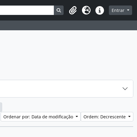
Busque na página de navegação
Entrar
Clipboard
Idioma
Atalhos
Ordenar por: Data de modificação
Ordem: Decrescente