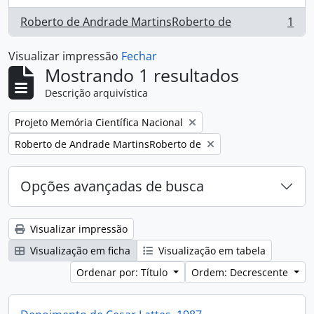
Roberto de Andrade MartinsRoberto de
1
, 1 resultados
Visualizar impressão
Fechar
Mostrando 1 resultados
Descrição arquivística
Remover filtro:
Projeto Memória Científica Nacional
Remover filtro:
Roberto de Andrade MartinsRoberto de
Opções avançadas de busca
Visualizar impressão
Visualização em ficha
Visualização em tabela
Ordenar por: Título
Ordem: Decrescente