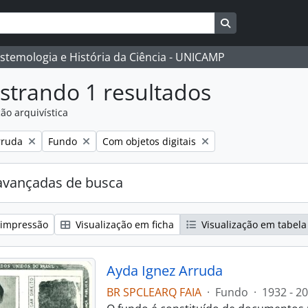
Busque na págin
istemologia e História da Ciência - UNICAMP
strando 1 resultados
ão arquivística
:
Remover filtro:
Remover filtro:
rruda
Fundo
Com objetos digitais
avançadas de busca
 impressão
Visualização em ficha
Visualização em tabela
Ayda Ignez Arruda
BR SPCLEARQ FAIA
·
Fundo
·
1932 - 2