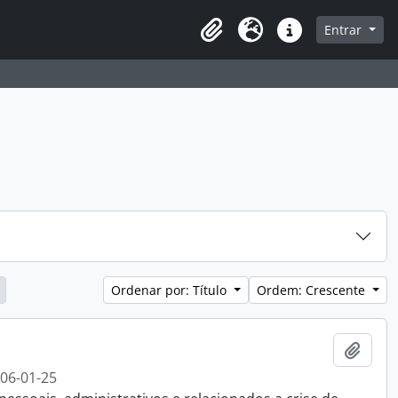
a de navegação
Entrar
Clipboard
Idioma
Atalhos
Ordenar por: Título
Ordem: Crescente
Adici
006-01-25