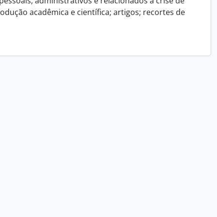
essoais, administrativos e relacionados a crise de
dução acadêmica e científica; artigos; recortes de