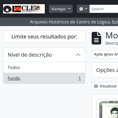
Skip to main content
Buscar
Opções de busca
Navegar
Arquivos Históricos do Centro de Lógica, Ep
Mo
Limite seus resultados por:
Descriç
Nível de descrição
Remover filtro
Ayda Ignez A
Todos
Opções 
Fundo
1
, 1 resultados
Visualizar