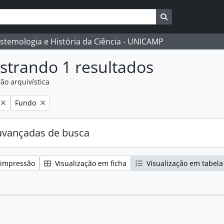
Busque na págin
istemologia e História da Ciência - UNICAMP
strando 1 resultados
ão arquivística
:
Remover filtro:
Fundo
avançadas de busca
 impressão
Visualização em ficha
Visualização em tabela