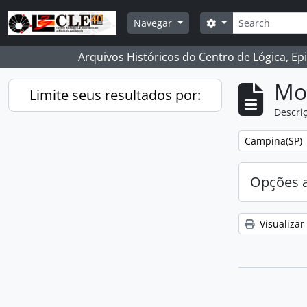
Skip to main content
Buscar
Opções de busca
Navegar
Arquivos Históricos do Centro de Lógica, Ep
Mo
Limite seus resultados por:
Descriç
Remover filtro
Campina(SP)
Opções 
Visualizar