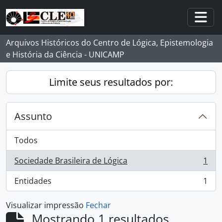
Skip to main content
Togg
Arquivos Históricos do Centro de Lógica, Epistemologia
e História da Ciência - UNICAMP
Limite seus resultados por:
Assunto
Todos
Sociedade Brasileira de Lógica
1
, 1 resultados
Entidades
1
, 1 resultados
Visualizar impressão
Fechar
Mostrando 1 resultados