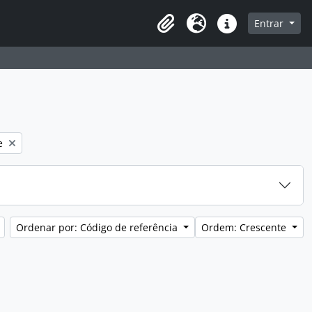
a de navegação
Entrar
Clipboard
Idioma
Atalhos
e
Ordenar por: Código de referência
Ordem: Crescente