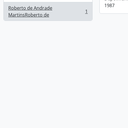
1987
Roberto de Andrade
1
, 1 resultados
MartinsRoberto de