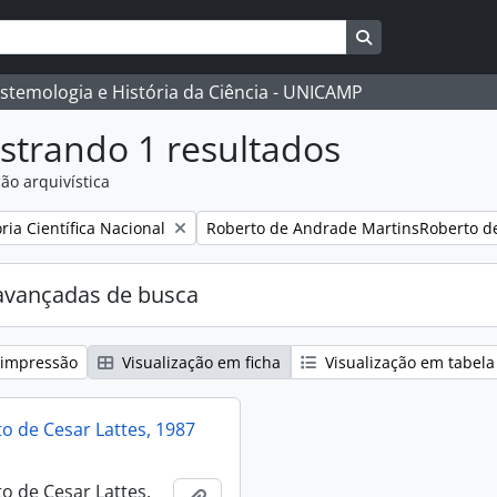
Busque na págin
istemologia e História da Ciência - UNICAMP
strando 1 resultados
ão arquivística
:
Remover filtro:
ia Científica Nacional
Roberto de Andrade MartinsRoberto d
avançadas de busca
 impressão
Visualização em ficha
Visualização em tabela
 de Cesar Lattes, 1987
 de Cesar Lattes,