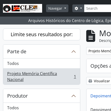
Skip to main content
Buscar
Opções de busca
Navegar
Arquivos Históricos do Centro de Lógica, Ep
Mo
Limite seus resultados por:
Descriç
Parte de
Remover filtro
Projeto Memór
Todos
Opções 
Projeto Memória Científica
1
, 1 resultados
Nacional
Visualizar
Produtor
Depoimento
Todos
Depoimento