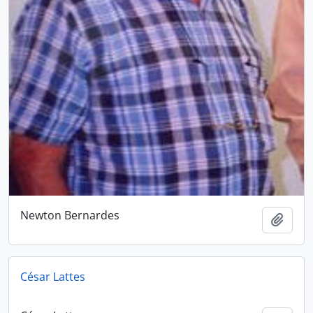
Newton Bernardes
Adici
César Lattes