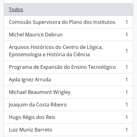
Todos
Comissão Supervisora do Plano dos Institutos
1
, 1 resultados
Michel Maurice Debrun
1
, 1 resultados
Arquivos Históricos do Centro de Lógica,
1
, 1 resultados
Epistemologia e História da Ciência
Programa de Expansão do Ensino Tecnológico
1
, 1 resultados
Ayda Ignez Arruda
1
, 1 resultados
Michael Beaumont Wrigley
1
, 1 resultados
Joaquim da Costa Ribeiro
1
, 1 resultados
Hugo Régis dos Reis
1
, 1 resultados
Luiz Muniz Barreto
1
, 1 resultados