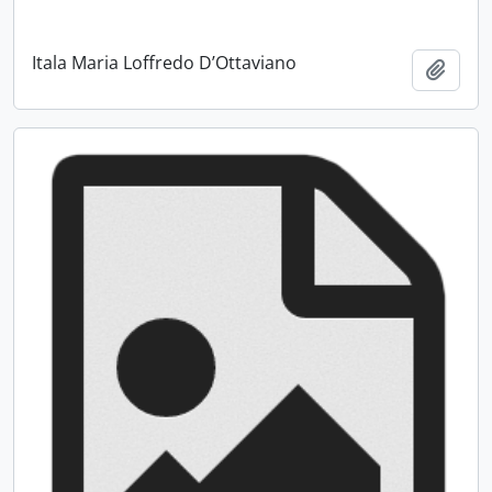
Itala Maria Loffredo D’Ottaviano
Adici