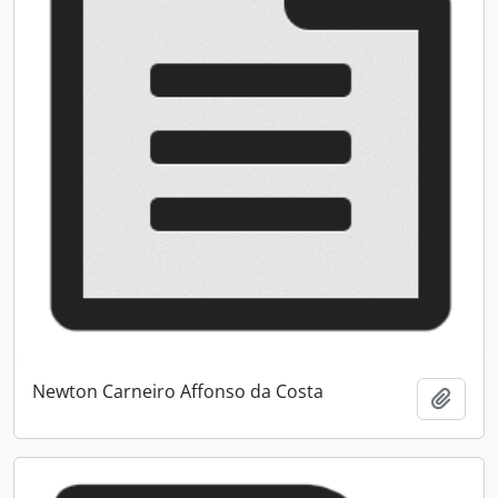
Newton Carneiro Affonso da Costa
Adici