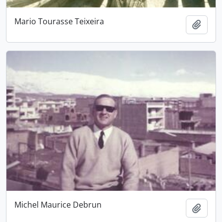
Mario Tourasse Teixeira
Adici
Michel Maurice Debrun
Adici