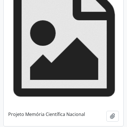
Projeto Memória Científica Nacional
Adici