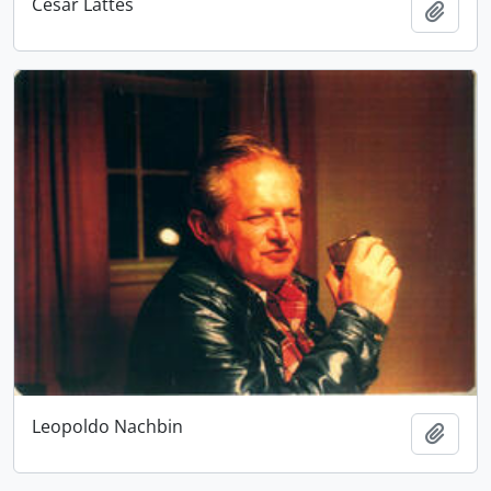
César Lattes
Adici
Leopoldo Nachbin
Adici