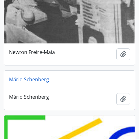
Newton Freire-Maia
Adici
Mário Schenberg
Mário Schenberg
Adici