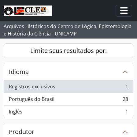
Skip to main content
Togg
Arquivos Históricos do Centro de Lógica, Epistemologia
e História da Ciência - UNICAMP
Limite seus resultados por:
Idioma
Registros exclusivos
1
, 1 resultados
Português do Brasil
28
, 28 resultados
Inglês
1
, 1 resultados
Produtor