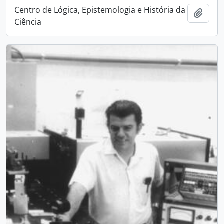
Centro de Lógica, Epistemologia e História da
Adici
Ciência