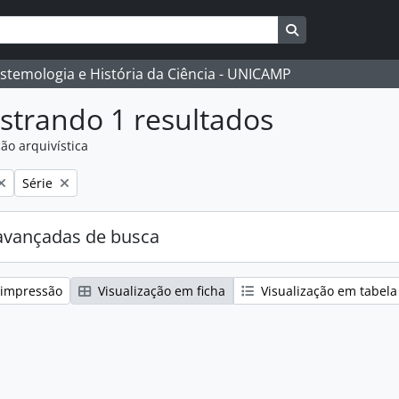
Busque na págin
istemologia e História da Ciência - UNICAMP
strando 1 resultados
ão arquivística
:
Remover filtro:
Série
avançadas de busca
 impressão
Visualização em ficha
Visualização em tabela