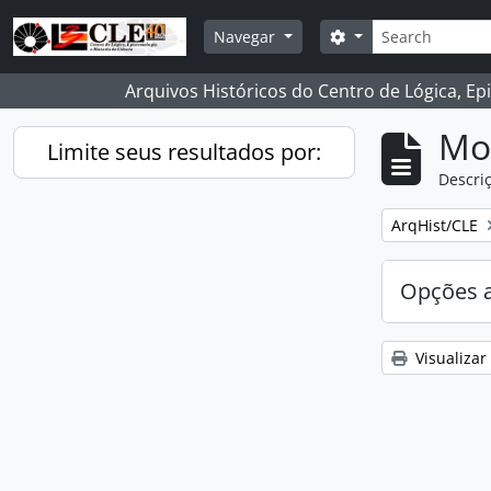
Skip to main content
Buscar
Opções de busca
Navegar
Arquivos Históricos do Centro de Lógica, Ep
Mo
Limite seus resultados por:
Descriç
Remover filtro
ArqHist/CLE
Opções 
Visualizar