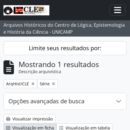
Skip to main content
Togg
Arquivos Históricos do Centro de Lógica, Epistemologia
e História da Ciência - UNICAMP
Limite seus resultados por:
Mostrando 1 resultados
Descrição arquivística
Remover filtro:
Remover filtro:
ArqHist/CLE
Série
Opções avançadas de busca
Visualizar impressão
Visualização em ficha
Visualização em tabela