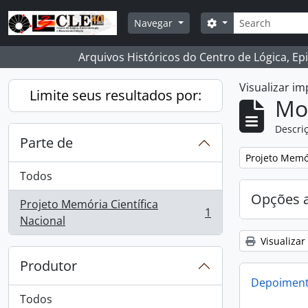
Skip to main content
Buscar
Opções de busca
Navegar
Arquivos Históricos do Centro de Lógica, Ep
Visualizar i
Limite seus resultados por:
Mo
Descriç
Parte de
Remover filtro
Projeto Memór
Todos
Opções 
Projeto Memória Científica
1
, 1 resultados
Nacional
Visualizar
Produtor
Depoimento
Todos