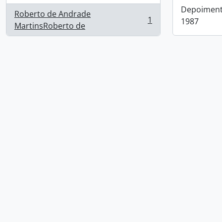
Depoimento
Roberto de Andrade
1
1987
, 1 resultados
MartinsRoberto de