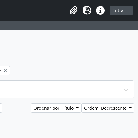
a de navegação
Entrar
Clipboard
Idioma
Atalhos
e
Ordenar por: Título
Ordem: Decrescente