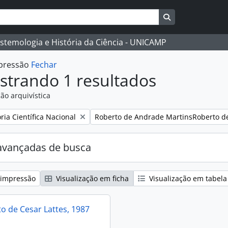
Busque na págin
istemologia e História da Ciência - UNICAMP
mpressão
Fechar
strando 1 resultados
ão arquivística
:
Remover filtro:
ia Científica Nacional
Roberto de Andrade MartinsRoberto d
avançadas de busca
 impressão
Visualização em ficha
Visualização em tabela
 de Cesar Lattes, 1987