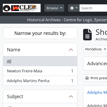
Skip to main content
Search
Search options
Browse
Historical Archives - Centre for Logic, Epis
Sho
Narrow your results by:
Archiva
Name
Remove filter:
Periódicos
All
Advanced
Newton Freire-Maia
1
, 1 results
Print prev
Adolpho Martins Penha
1
, 1 results
Adolpho M
Subject
Adolpho M