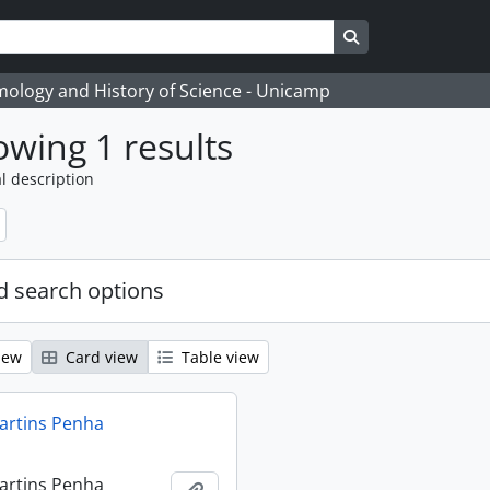
Search in browse
temology and History of Science - Unicamp
wing 1 results
l description
 search options
iew
Card view
Table view
artins Penha
artins Penha