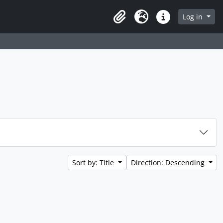
 page
Log in
Clipboard
Language
Quick links
Sort by: Title
Direction: Descending