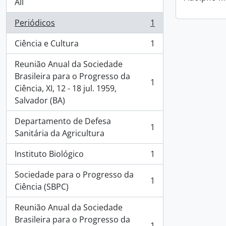
All
Periódicos
1
, 1 results
Ciência e Cultura
1
, 1 results
Reunião Anual da Sociedade
Brasileira para o Progresso da
1
, 1 results
Ciência, XI, 12 - 18 jul. 1959,
Salvador (BA)
Departamento de Defesa
1
, 1 results
Sanitária da Agricultura
Instituto Biológico
1
, 1 results
Sociedade para o Progresso da
1
, 1 results
Ciência (SBPC)
Reunião Anual da Sociedade
Brasileira para o Progresso da
1