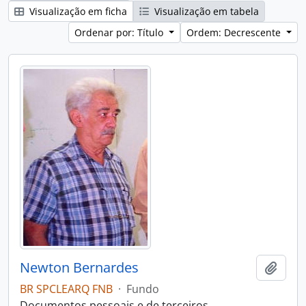
Visualização em ficha
Visualização em tabela
Ordenar por: Título
Ordem: Decrescente
Newton Bernardes
Adici
BR SPCLEARQ FNB
·
Fundo
Documentos pessoais e de terceiros,